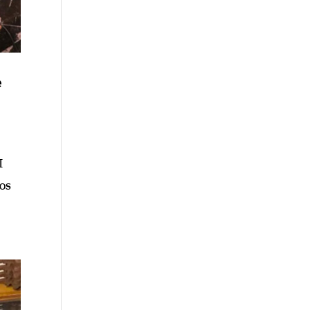
e
I
los