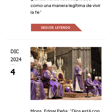
como una manera legítima de vivir
la fe”
SEGUIR LEYENDO
DIC
2024
4
Mons. Edgar Peña: “Dios está con