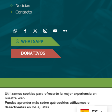
Noticias
Contacto
WHATSAPP
DONATIVOS
Diseñado por
iNova Cloud
. Una empresa
Utilizamos cookies para ofrecerte la mejor experiencia en
de
Grupo Inova
2024© Todos los derechos
nuestra web.
Puedes aprender más sobre qué cookies utilizamos o
reservados.
Política de Privacidad
|
Aviso
desactivarlas en los ajustes.
ES