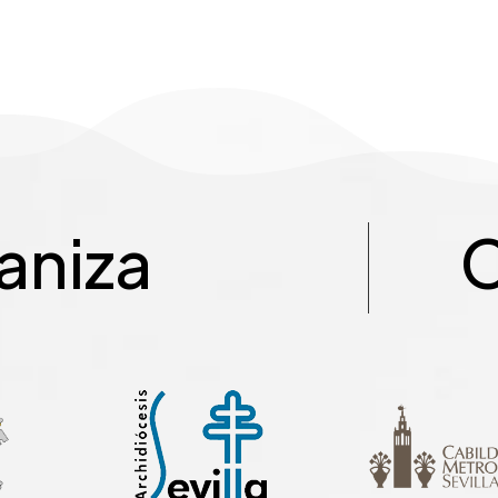
aniza
C