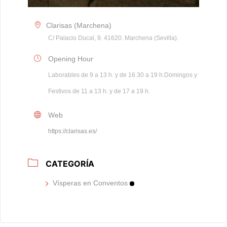
Clarisas (Marchena)
C/ Palacio Ducal, 9. 41620. Marchena (Sevilla).
Opening Hour
Laborables de 9 a 13 h. y de 16.30 a 19 h.Domingos y
Festivos de 11 a 13 h. y de 17 a 19 h.
Web
https://clarisas.es/
CATEGORÍA
Vísperas en Conventos