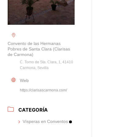
Convento de las Hermanas
Pobres de Santa Clara (Clarisas
de Carmona)
C. Torno de Sta. Clara, 1, 41410
Carmona, Sevilla
Web
https://clarisascarmona.com/
CATEGORÍA
Vísperas en Conventos