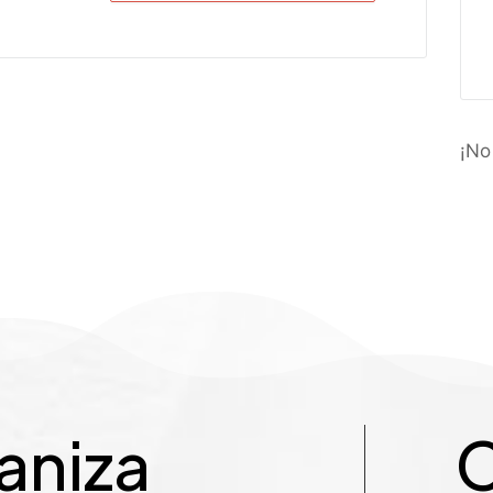
¡No
aniza
C