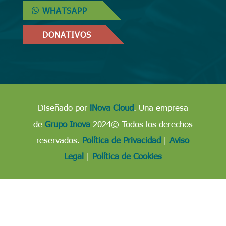
WHATSAPP
DONATIVOS
Diseñado por
iNova Cloud
. Una empresa
de
Grupo Inova
2024© Todos los derechos
reservados.
Política de Privacidad
|
Aviso
Legal
|
Política de Cookies