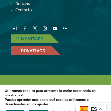
Noticias
Contacto
WHATSAPP
DONATIVOS
Diseñado por
iNova Cloud
. Una empresa
Utilizamos cookies para ofrecerte la mejor experiencia en
de
Grupo Inova
2024© Todos los derechos
nuestra web.
Puedes aprender más sobre qué cookies utilizamos o
reservados.
Política de Privacidad
|
Aviso
desactivarlas en los ajustes.
ES
Legal
|
Política de Cookies