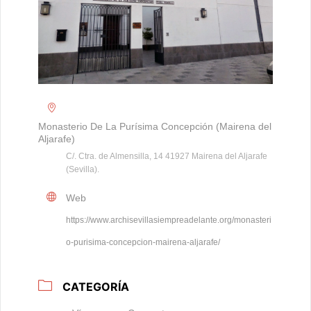
Monasterio De La Purísima Concepción (Mairena del
Aljarafe)
C/. Ctra. de Almensilla, 14 41927 Mairena del Aljarafe
(Sevilla).
Web
https://www.archisevillasiempreadelante.org/monasteri
o-purisima-concepcion-mairena-aljarafe/
CATEGORÍA