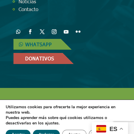
Noticias
Contacto
WHATSAPP
DONATIVOS
Diseñado por
iNova Cloud
. Una empresa
Utilizamos cookies para ofrecerte la mejor experiencia en
de
Grupo Inova
2024© Todos los derechos
nuestra web.
Puedes aprender más sobre qué cookies utilizamos o
reservados.
Política de Privacidad
|
Aviso
desactivarlas en los ajustes.
ES
Legal
|
Política de Cookies
Cerrar el banner de 