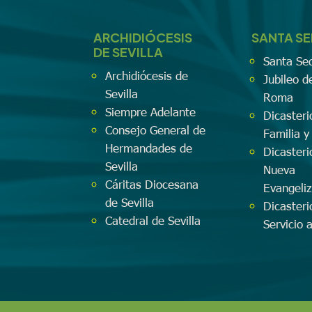
ARCHIDIÓCESIS
SANTA S
DE SEVILLA
Santa Se
Archidiócesis de
Jubileo d
Sevilla
Roma
Siempre Adelante
Dicasteri
Consejo General de
Familia y
Hermandades de
Dicasteri
Sevilla
Nueva
Cáritas Diocesana
Evangeli
de Sevilla
Dicasteri
Catedral de Sevilla
Servicio 