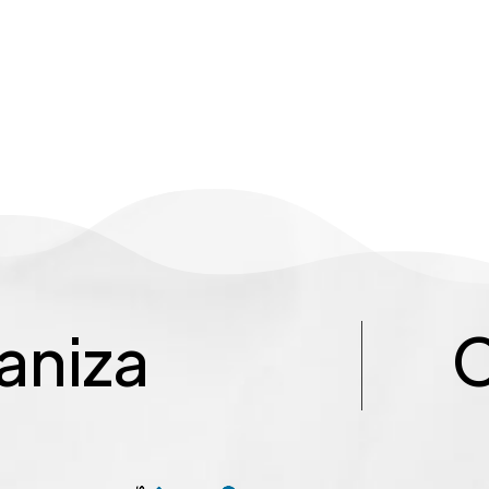
aniza
C