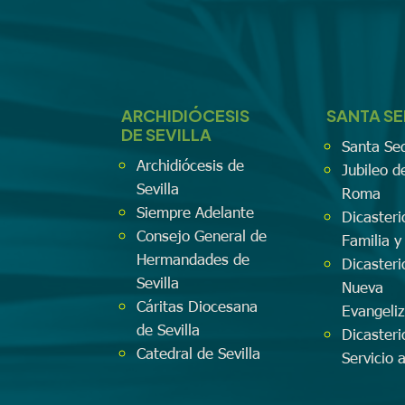
ARCHIDIÓCESIS
SANTA S
DE SEVILLA
Santa Se
Archidiócesis de
Jubileo d
Sevilla
Roma
Siempre Adelante
Dicasteri
Consejo General de
Familia y
Hermandades de
Dicasteri
Sevilla
Nueva
Cáritas Diocesana
Evangeli
de Sevilla
Dicasteri
Catedral de Sevilla
Servicio 