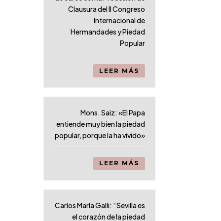
Clausura del II Congreso
Internacional de
Hermandades y Piedad
Popular
LEER MÁS
Mons. Saiz: «El Papa
entiende muy bien la piedad
popular, porque la ha vivido»
LEER MÁS
Carlos María Galli: “Sevilla es
el corazón de la piedad