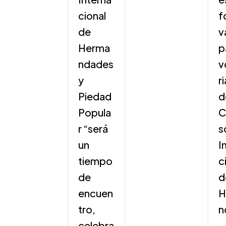
cional
f
de
v
Herma
p
ndades
v
y
r
Piedad
d
Popula
C
r “será
s
un
I
tiempo
c
de
d
encuen
H
tro,
n
celebra