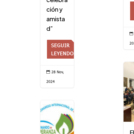
ción y
amista
d”

20
SEGUIR
LEYENDO
28 Nov,

2024
E