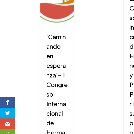
C
s
i
‘Camin
c
ando
d
en
H
espera
n
nza’- II
y
Congre
P
so
P
Interna
r
cional
s
de
p
Herma
m