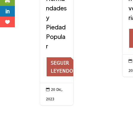
ndades
v
y
r
Piedad
Popula
r

SEGUIR
LEYENDO
20
20 Dic,

2023