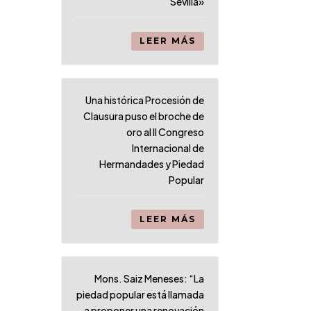
Sevilla»
LEER MÁS
Una histórica Procesión de
Clausura puso el broche de
oro al II Congreso
Internacional de
Hermandades y Piedad
Popular
LEER MÁS
Mons. Saiz Meneses: “La
piedad popular está llamada
a proponer una renovación