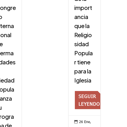
ongre
import
o
ancia
nterna
que la
ional
Religio
e
sidad
erma
Popula
dades
r tiene
para la
iedad
Iglesia
opula
SEGUIR
 lanza
LEYENDO
u
rogra
26 Ene,

a de