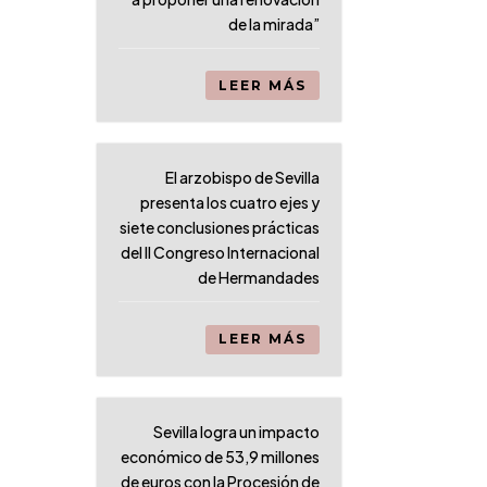
de la mirada”
LEER MÁS
El arzobispo de Sevilla
presenta los cuatro ejes y
siete conclusiones prácticas
del II Congreso Internacional
de Hermandades
LEER MÁS
Sevilla logra un impacto
económico de 53,9 millones
de euros con la Procesión de