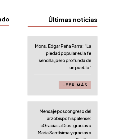
iado
Últimas noticias
Mons. Edgar Peña Parra: “La
piedad popular es la fe
sencilla, pero profunda de
un pueblo”
LEER MÁS
Mensaje poscongreso del
arzobispo hispalense:
«Gracias a Dios, gracias a
María Santísima y gracias a