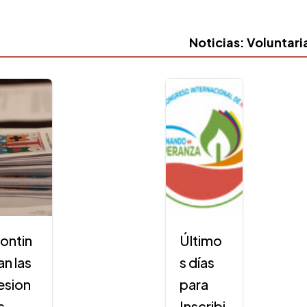
Noticias: Voluntar
ontin
Último
an las
s días
esion
para
s
Inscribi