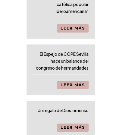
católica popular
iberoamericana”
LEER MÁS
El Espejo de COPE Sevilla
hace un balance del
congreso de hermandades
LEER MÁS
Un regalo de Dios inmenso
LEER MÁS