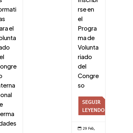
ormati
rse en
as
el
ara el
Progra
olunta
ma de
iado
Volunta
el
riado
ongre
del
o
Congre
nterna
so
ional
SEGUIR
e
LEYENDO
erma
dades
29 Feb,
