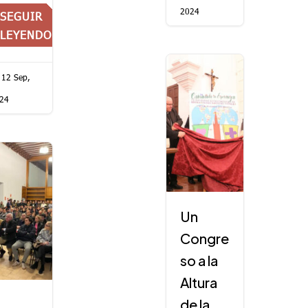
2024
SEGUIR
LEYENDO
12 Sep,
24
Un
Congre
so a la
Altura
l
de la